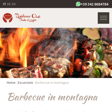
+39 342 8684784
IT
DE
EN
Home
.
Escursioni
.
Barbecue in montagna
Barbecue in montagna