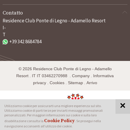
Contatto
Residence Club Ponte di Legno - Adamello Resort
I-
T
+39 342 8684784
©
2026
Residence Club Ponte di Legno - Adamello
Resort
.
IT
IT 03462270988
.
Company
.
Informativa
privacy
.
Cookies
.
Sitemap
.
Arrivo
Visita anche:
Utilizziamo cookie per assicurarti una migliore esperienza sul sito.
Utilizziamo cookie di parti terze per inviarti messaggi promozionali
personalizzati. Per maggiori informazioni sui cookie e sulla loro
Cookie Policy
disabilitazione consulta la
. Se prosegui nella
produced by
navigazione acconsenti all’utilizzo dei cookie.