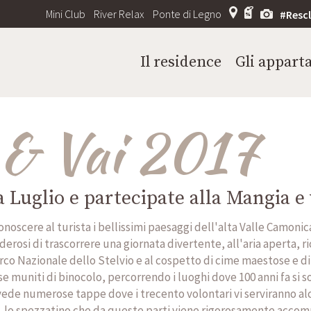
Mini Club
River Relax
Ponte di Legno
#Resc
Il residence
Gli appart
 & Vai 2017
 Luglio e partecipate alla Mangia e 
conoscere al turista i bellissimi paesaggi dell'alta Valle Camonic
rosi di trascorrere una giornata divertente, all'aria aperta, ric
arco Nazionale dello Stelvio e al cospetto di cime maestose e di
e muniti di binocolo, percorrendo i luoghi dove 100 anni fa si so
evede numerose tappe dove i trecento volontari vi serviranno a
na, lo spezzatino che da queste parti viene rigorosamente acco