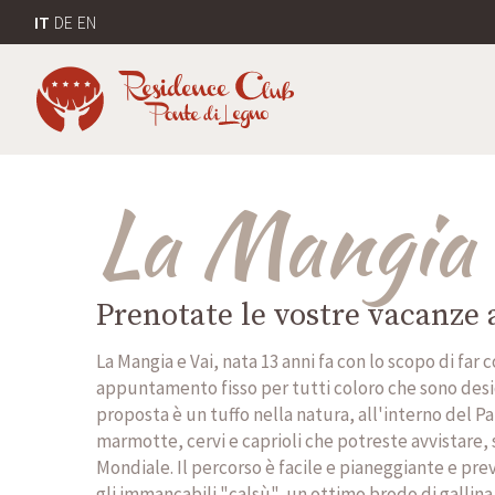
IT
DE
EN
La Mangia
Prenotate le vostre vacanze a
La Mangia e Vai, nata 13 anni fa con lo scopo di far 
appuntamento fisso per tutti coloro che sono deside
proposta è un tuffo nella natura, all'interno del P
marmotte, cervi e caprioli che potreste avvistare, s
Mondiale. Il percorso è facile e pianeggiante e pr
gli immancabili "calsù", un ottimo brodo di galli