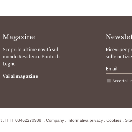
Magazine
Newslet
Scopri le ultime novità sul
Ricevi per p
mondo Residence Ponte di
sulle notizie
Legno.
Vai al magazine
Accetto
l’
t
.
IT
IT 03462270988
.
Company
.
Informativa privacy
.
Cookies
.
Sit