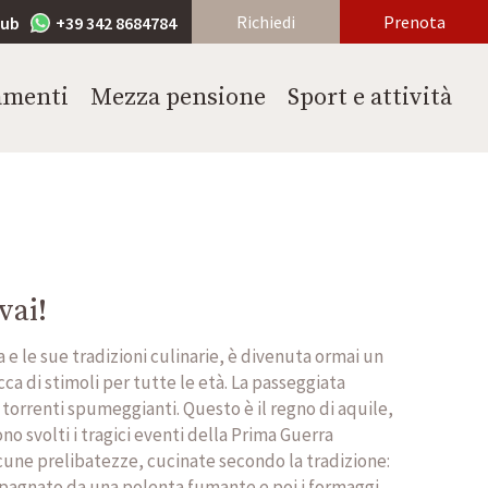
Richiedi
Prenota
lub
+39 342 8684784
amenti
Mezza pensione
Sport e attività
vai!
a e le sue tradizioni culinarie, è divenuta ormai un
ca di stimoli per tutte le età. La passeggiata
 torrenti spumeggianti. Questo è il regno di aquile,
no svolti i tragici eventi della Prima Guerra
lcune prelibatezze, cucinate secondo la tradizione:
mpagnato da una polenta fumante e poi i formaggi