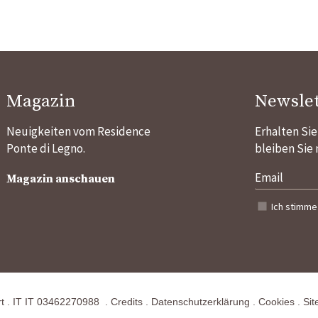
Magazin
Newslet
Neuigkeiten vom Residence
Erhalten Si
Ponte di Legno.
bleiben Sie
Magazin anschauen
Ich stimme
t
.
IT
IT 03462270988
.
Credits
.
Datenschutzerklärung
.
Cookies
.
Si