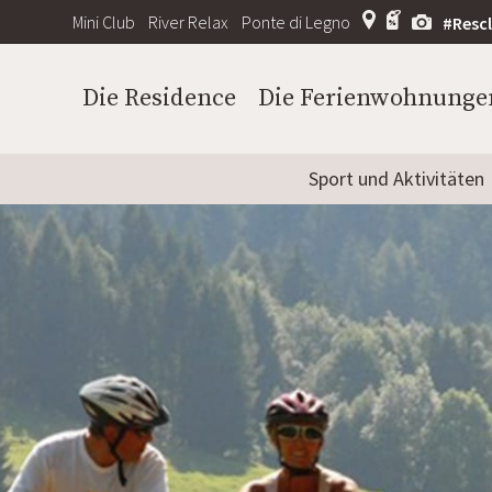
Mini Club
River Relax
Ponte di Legno
#Resc
Die Residence
Die Ferienwohnunge
Sport und Aktivitäten