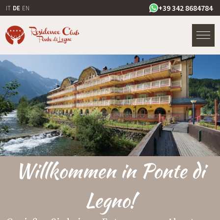
+39 342 8684784
IT
DE
EN
Willkommen in Ponte di
Legno!