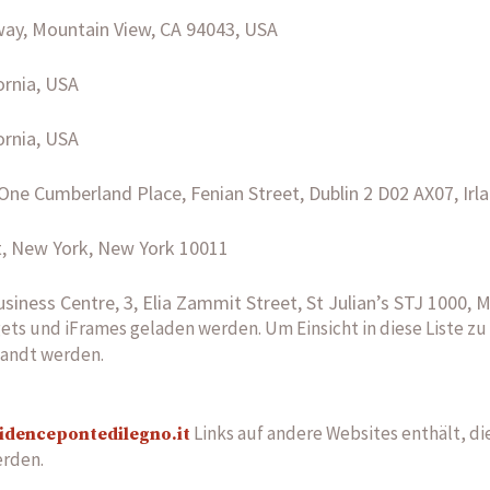
way, Mountain View, CA 94043, USA
ornia, USA
ornia, USA
ne Cumberland Place, Fenian Street, Dublin 2 D02 AX07, Irl
t, New York, New York 10011
usiness Centre, 3, Elia Zammit Street, St Julian’s STJ 1000, 
ts und iFrames geladen werden. Um Einsicht in diese Liste zu 
andt werden.
Links auf andere Websites enthält, die
idencepontedilegno.it
erden.