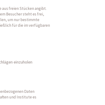
 aus freien Stücken angibt.
m Besucher steht es frei,
llen, um nur bestimmte
ßlich für die im verfügbaren
chlägen einzuholen
onenbezogenen Daten
ften und Institute es