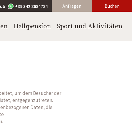
Anfragen
Buchen
lub
+39 342 8684784
gen
Halbpension
Sport und Aktivitäten
rbeitet, um dem Besucher der
eistet, entgegenzutreten.
onenbezogenen Daten, die
te
n.