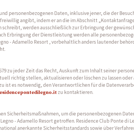
und personenbezogenen Daten, inklusive jener, die der Besuc
eiwillig angibt, indem er an die im Abschnitt „Kontaktanfrag
chreibt, werden ausschließlich zur Erbringung der gewünsch
ach Erbringung der Dienstleistung werden alle personenbez
gno - Adamello Resort , vorbehaltlich anders lautender behör
ht.
/679 zu jeder Zeit das Recht, Auskunft zum Inhalt seiner pers
ell richtig stellen, aktualisieren oder löschen zu lassen oder
zu ist es notwendig, den Verantwortlichen für die Datenverar
zu kontaktieren.
esidencepontedilegno.it
chen Sicherheitsmaßnahmen, um die personenbezogenen Daten
Legno - Adamello Resort getroffen. Residence Club Ponte di L
ational anerkannte Sicherheitsstandards sowie über Verfahren