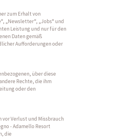
her zum Erhalt von
e“, „Newsletter“, „Jobs“ und
ten Leistung und nur für den
ogenen Daten gemäß
dlicher Aufforderungen oder
onenbezogenen, über diese
 andere Rechte, die ihm
beitung oder den
 vor Verlust und Missbrauch
egno - Adamello Resort
, die