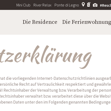
Mini Club
River Relax
Ponte di Legno
#Resc
Die Residence
Die Ferienwohnun
tzerklärung
 hat die vorliegenden Internet-Datenschutzrichtlinien ausgea
persönliche Recht auf Vertraulichkeit respektiert und gewährl
NI Rechtsinhaber der Verwaltung bzw. Verarbeitung der pers
echtsinhaber verwaltet bzw. verarbeitet diese über die Websi
hobenen Daten unter den im Folgenden genannten Bedingunge