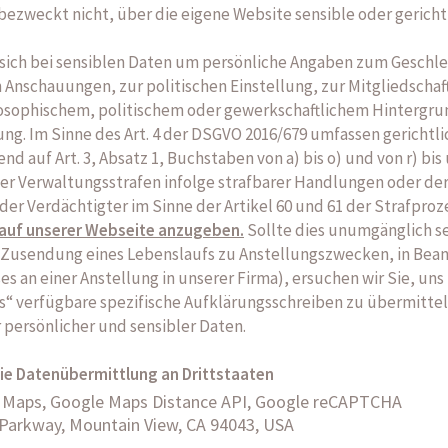
bezweckt nicht, über die eigene Website sensible oder gericht
s sich bei sensiblen Daten um persönliche Angaben zum Geschle
 Anschauungen, zur politischen Einstellung, zur Mitgliedschaft
ilosophischem, politischem oder gewerkschaftlichem Hinterg
ng. Im Sinne des Art. 4 der DSGVO 2016/679 umfassen gerichtli
uf Art. 3, Absatz 1, Buchstaben von a) bis o) und von r) bis u)
er Verwaltungsstrafen infolge strafbarer Handlungen oder de
oder Verdächtigter im Sinne der Artikel 60 und 61 der Strafpro
 auf unserer Webseite anzugeben.
Sollte dies unumgänglich sei
Zusendung eines Lebenslaufs zu Anstellungszwecken, in Bea
 an einer Anstellung in unserer Firma), ersuchen wir Sie, uns 
 verfügbare spezifische Aufklärungsschreiben zu übermitteln.
persönlicher und sensibler Daten.
wie Datenübermittlung an Drittstaaten
le Maps, Google Maps Distance API, Google reCAPTCHA
 Parkway, Mountain View, CA 94043, USA