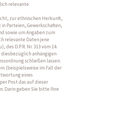
lich relevante
cht, zur ethnischen Herkunft,
 in Parteien, Gewerkschaften,
rund sowie um Angaben zum
ch relevante Daten jene
, des D.P.R. Nr. 313 vom 14.
r diesbezüglich anhängigen
zessordnung schließen lassen.
n (beispielsweise im Fall der
ntwortung eines
per Post das auf dieser
 Darin geben Sie bitte Ihre